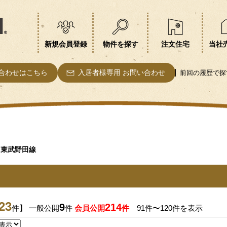
新規会員登録
物件を探す
注文住宅
当社
合わせはこちら
入居者様専用 お問い合わせ
前回の履歴で探
東武野田線
23
9
214
件】 一般公開
件
会員公開
件
91件〜120件を表示