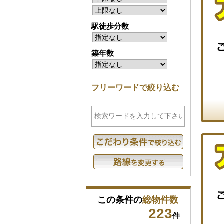
駅徒歩分数
築年数
フリーワードで絞り込む
この条件の
総物件数
223
件