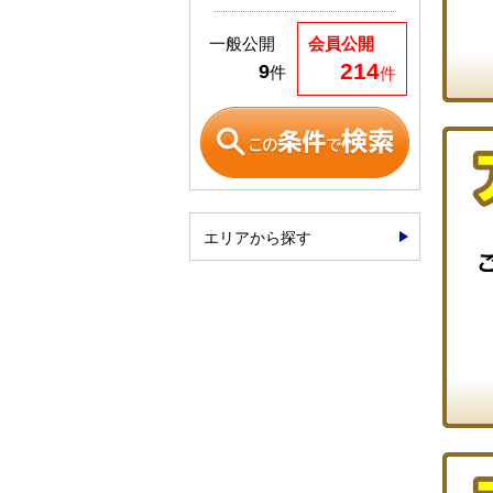
一般公開
会員公開
214
9
件
件
エリアから探す