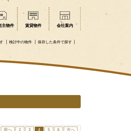
売主物件
賃貸物件
会社案内
す
検討中の物件
保存した条件で探す
前へ
2
3
4
5
6
次へ