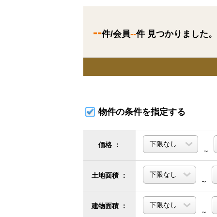
--
件/会員
--
件 見つかりました。
物件の条件を指定する
価格 ：
～
土地面積 ：
～
建物面積 ：
～