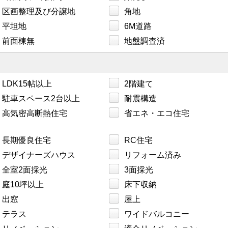
区画整理及び分譲地
角地
平坦地
6M道路
前面棟無
地盤調査済
LDK15帖以上
2階建て
駐車スペース2台以上
耐震構造
高気密高断熱住宅
省エネ・エコ住宅
長期優良住宅
RC住宅
デザイナーズハウス
リフォーム済み
全室2面採光
3面採光
庭10坪以上
床下収納
出窓
屋上
テラス
ワイドバルコニー