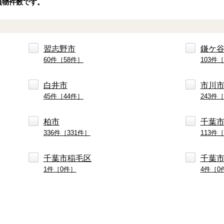
員物件数です。
習志野市
鎌ケ
60件［58件］
103件［
白井市
市川
45件［44件］
243件［
柏市
千葉
336件［331件］
113件［
千葉市稲毛区
千葉
1件［0件］
4件［0