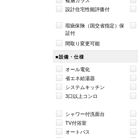
複層ガラス
設計住宅性能評価付
瑕疵保険（国交省指定）保
証付
間取り変更可能
■設備・仕様
オール電化
省エネ給湯器
システムキッチン
3口以上コンロ
シャワー付洗面台
TV付浴室
オートバス