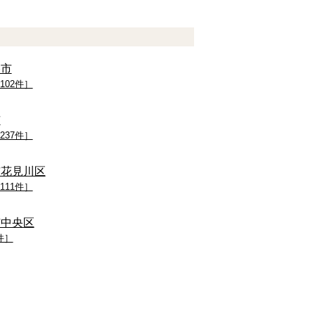
谷市
102件］
市
237件］
市花見川区
111件］
市中央区
件］