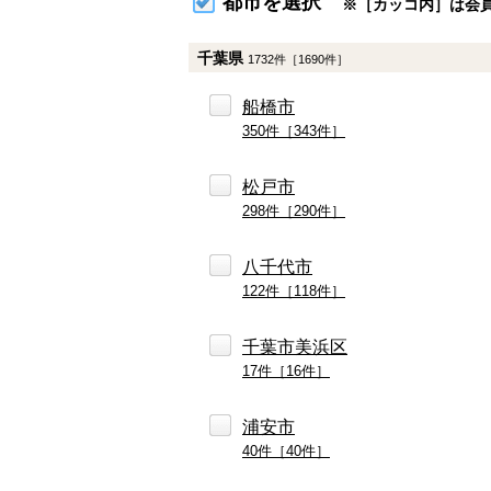
都市を選択
※［カッコ内］は会
千葉県
1732件［1690件］
船橋市
350件［343件］
松戸市
298件［290件］
八千代市
122件［118件］
千葉市美浜区
17件［16件］
浦安市
40件［40件］