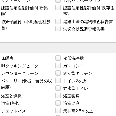
リノベーション
適合リノベーション
建設住宅性能評価付(新築
建設住宅性能評価付(既存住
時)
宅)
瑕疵保証付（不動産会社独
建築士等の建物検査報告書
自）
法適合状況調査報告書
床暖房
食器洗浄機
IHクッキングヒーター
ガスコンロ
カウンターキッチン
独立型キッチン
パントリー(食器・食品の収
トイレ2ヶ所
納庫)
節水型トイレ
浴室乾燥機
浴室暖房
浴室1坪以上
浴室に窓
ジェットバス
天井高2.5M以上