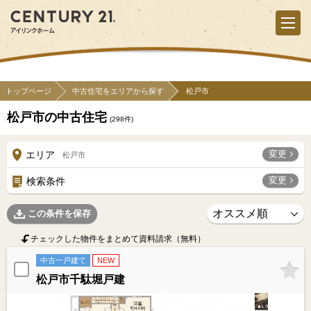
トップページ
中古住宅をエリアから探す
松戸市
松戸市の中古住宅
(
298
件)
変更
エリア
松戸市
変更
検索条件
この条件を保存
チェックした物件をまとめて資料請求（無料）
中古一戸建て
NEW
松戸市千駄堀戸建