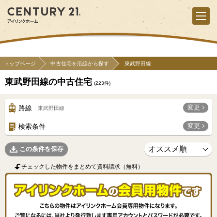
トップページ
中古住宅を沿線から探す
東武野田線
東武野田線の中古住宅
(
223
件)
変更
路線
東武野田線
変更
検索条件
この条件を保存
チェックした物件をまとめて資料請求（無料）