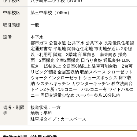
小学校区
八ヶ崎第二小学校（979m）
中学校区
第三中学校（749m）
取引態様
一般
設備
本下水
都市ガス 公営水道 公共下水 公共下水 長期優良住宅認
定通知書有 平坦地 閑静な住宅地 市街地が近い 2沿線
以上利用可 階建 2階建 部屋向き 南東向き 採光
面 2面採光 全室2面採光 日当り良好 通風良好 LDK
広さ 15帖以上 全居室6帖以上 駐車可能台数 2台可
リビング階段 全居室収納 収納スペース クローゼット
ウォークインクローゼット シューズボックス 床下収
納 システムキッチン カウンターキッチン 独立洗面台
トイレ2ヶ所 バルコニー バルコニー有 ワイドバルコ
ニー 周辺交通量少なめ スーパー 徒歩10分以内
備考・制限
接道状況：一方
等
地勢：平坦
駐車場タイプ：カースペース