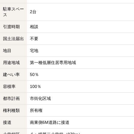
駐車スペー
2台
ス
引渡時期
相談
国土法届出
不要
地目
宅地
用途地域
第一種低層住居専用地域
建ぺい率
50％
容積率
100％
都市計画
市街化区域
権利種類
所有権
接道
南東側6M道路に接道