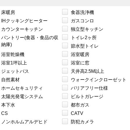
床暖房
食器洗浄機
IHクッキングヒーター
ガスコンロ
カウンターキッチン
独立型キッチン
パントリー(食器・食品の収
トイレ2ヶ所
納庫)
節水型トイレ
浴室乾燥機
浴室暖房
浴室1坪以上
浴室に窓
ジェットバス
天井高2.5M以上
自然素材
ウォークインクローゼット
ホームセキュリティ
バリアフリー仕様
太陽光発電システム
ビルトガレージ
本下水
都市ガス
CS
CATV
ノンホルムアルデヒド
防犯カメラ