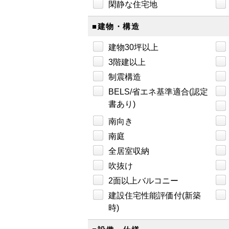
閑静な住宅地
■建物・構造
建物30坪以上
3階建以上
制震構造
BELS/省エネ基準適合(認定
書あり)
南向き
南庭
全居室収納
吹抜け
2面以上バルコニー
建設住宅性能評価付(新築
時)