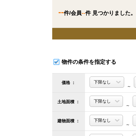
--
件/会員
--
件 見つかりました。
物件の条件を指定する
価格 ：
～
土地面積 ：
～
建物面積 ：
～