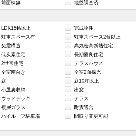
前面棟無
地盤調査済
LDK15帖以上
完成物件
駐車スペース有
駐車スペース2台以上
免震構造
高気密高断熱住宅
低炭素住宅
長期優良住宅
2世帯住宅
テラスハウス
全室南向き
全室2面採光
庭
庭10坪以上
小屋裏収納
出窓
ウッドデッキ
テラス
複層ガラス
耐震適合
ハイルーフ駐車場
間取り変更可能