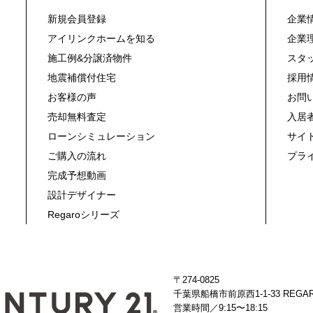
新規会員登録
企業
アイリンクホームを知る
企業
施工例&分譲済物件
スタ
地震補償付住宅
採用
お客様の声
お問
売却無料査定
入居
ローンシミュレーション
サイ
ご購入の流れ
プラ
完成予想動画
設計デザイナー
Regaroシリーズ
〒274-0825
千葉県船橋市前原西1-1-33 REGAR
営業時間／9:15〜18:15