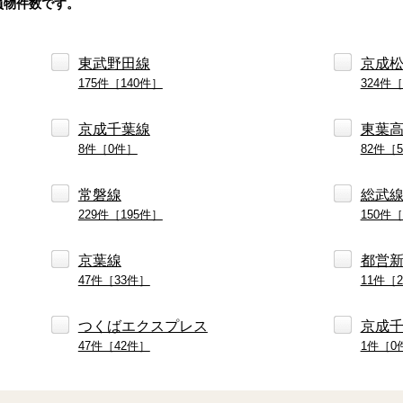
員物件数です。
東武野田線
京成
175件［140件］
324件［
京成千葉線
東葉
8件［0件］
82件［
常磐線
総武
229件［195件］
150件［
京葉線
都営
47件［33件］
11件［
つくばエクスプレス
京成
47件［42件］
1件［0