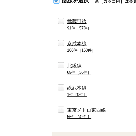
路線を選択
※［カッコ内］は会
武蔵野線
91件［57件］
京成本線
188件［150件］
北総線
69件［36件］
総武本線
1件［0件］
東京メトロ東西線
56件［42件］