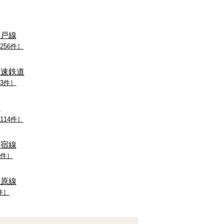
松戸線
256件］
高速鉄道
53件］
線
114件］
新宿線
2件］
千原線
件］