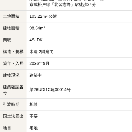
京成松戸線「北習志野」駅徒歩24分
土地面積
103.22m² 公簿
建物面積
98.54m²
間取
4SLDK
構造・規模
木造 2階建て
築年・入居
2026年9月
建物現況
建築中
建築確認番
第26UDI1C建00014号
号
引渡時期
相談
国土法届出
不要
地目
宅地