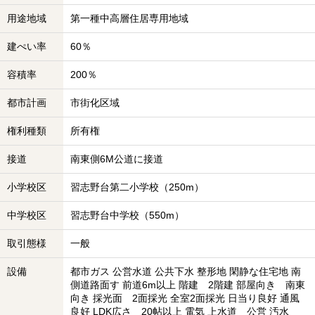
用途地域
第一種中高層住居専用地域
建ぺい率
60％
容積率
200％
都市計画
市街化区域
権利種類
所有権
接道
南東側6M公道に接道
小学校区
習志野台第二小学校（250m）
中学校区
習志野台中学校（550m）
取引態様
一般
設備
都市ガス 公営水道 公共下水 整形地 閑静な住宅地 南
側道路面す 前道6m以上 階建 2階建 部屋向き 南東
向き 採光面 2面採光 全室2面採光 日当り良好 通風
良好 LDK広さ 20帖以上 電気 上水道 公営 汚水