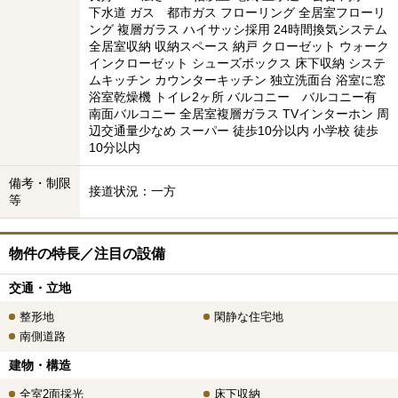
下水道 ガス 都市ガス フローリング 全居室フローリ
ング 複層ガラス ハイサッシ採用 24時間換気システム
全居室収納 収納スペース 納戸 クローゼット ウォーク
インクローゼット シューズボックス 床下収納 システ
ムキッチン カウンターキッチン 独立洗面台 浴室に窓
浴室乾燥機 トイレ2ヶ所 バルコニー バルコニー有
南面バルコニー 全居室複層ガラス TVインターホン 周
辺交通量少なめ スーパー 徒歩10分以内 小学校 徒歩
10分以内
備考・制限
接道状況：一方
等
物件の特長／注目の設備
交通・立地
整形地
閑静な住宅地
南側道路
建物・構造
全室2面採光
床下収納