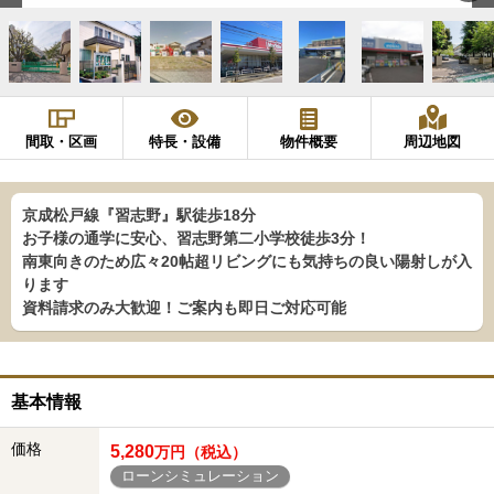
間取・区画
特長・設備
物件概要
周辺地図
京成松戸線『習志野』駅徒歩18分
お子様の通学に安心、習志野第二小学校徒歩3分！
南東向きのため広々20帖超リビングにも気持ちの良い陽射しが入
ります
資料請求のみ大歓迎！ご案内も即日ご対応可能
基本情報
価格
5,280
万円（税込）
ローンシミュレーション