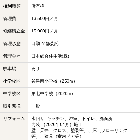
権利種類
所有権
管理費
13,500円／月
修繕積立金
15,900円／月
管理形態
日勤 全部委託
管理会社
日本総合住生活(株)
駐車場
あり
小学校区
谷津南小学校（250m）
中学校区
第七中学校（2020m）
取引態様
一般
リフォーム
水回り: キッチン、浴室、トイレ、洗面所
内装:（2026年04月）施工
壁、天井（クロス、塗装等）、床（フローリング
等）、建具（室内ドア等）