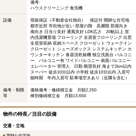
備考:
ハウスクリーニング 食洗機
設備
瑕疵保証（不動産会社独自） 保証付 閑静な住宅地
都市近郊 市街地が近い 部屋の階 高層階 部屋向き
南向き 日当り良好 通風良好 LDK広さ 20帖以上 室
内洗濯機置場 フローリング 全居室フローリング 出窓
全居室収納 収納スペース クローゼット ウォークイン
クローゼット シューズボックス システムキッチン カ
ウンターキッチン 食器洗乾燥機 独立洗面台 バルコニ
ー バルコニー有 ワイドバルコニー 南面バルコニー
エレベーター 管理人 日勤 眺望良好 海まで2km以内
スーパー 徒歩10分以内 小学校 徒歩10分以内 入居可
能時期 年内入居可 駐車場空きあり（近隣を含む）
備考・制限
価格備考：修繕積立金 月額2,250
等
棟別修繕積立金 月額13,650
物件の特長／注目の設備
交通・立地
閑静な住宅地