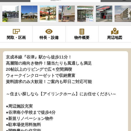
間取・区画
特長・設備
物件概要
周辺地図
京成本線『谷津』駅から徒歩11分！
高層階の南向き物件！陽当たりも風通しも満足
20帖以上のリビングで広々空間満喫
ウォークインクローゼットで収納豊富
資料請求のみ大歓迎！ご案内も即日ご対応可能
～住まい探しなら【アイリンクホーム】にお任せください～
●周辺施設充実
●谷津南小学校まで徒歩4分
●新規リノベーション物件
●駐車場使用料無料
●閑静豊かな住宅街