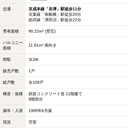
交通
京成本線「谷津」駅徒歩11分
京葉線「南船橋」駅徒歩20分
総武線「津田沼」駅徒歩22分
専有面積
90.22m² (壁芯)
バルコニー
11.81m² 南向き
面積
間取
3LDK
販売戸数
1戸
総戸数
全109戸
構造・規模
鉄筋コンクリート造 11階建て
8階部分
築年・入居
1989年6月築
現況
空室