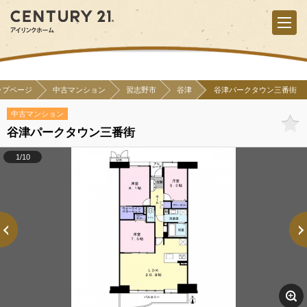
ップページ
中古マンション
習志野市
谷津
谷津パークタウン三番街
中古マンション
谷津パークタウン三番街
1/10