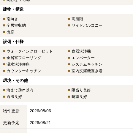
建物・構造
南向き
高層階
全居室収納
ワイドバルコニー
出窓
設備・仕様
ウォークインクローゼット
食器洗浄機
全居室フローリング
エレベーター
温水洗浄便座
システムキッチン
カウンターキッチン
室内洗濯機置き場
環境・その他
海まで2km以内
陽当り良好
通風良好
眺望良好
物件更新
2026/08/06
更新予定
2026/08/21