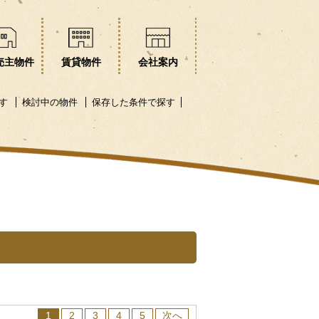
売主物件
賃貸物件
会社案内
す
検討中の物件
保存した条件で探す
1
2
3
4
5
次へ