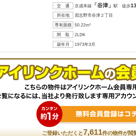
「谷津」
1
交 通
京成本線
駅 徒歩
所在地
習志野市谷津２丁目
専有面積
50.22m²
間 取
2LDK
築年月
1973年3月
7,611
ご登録いただくと
件の物件が閲