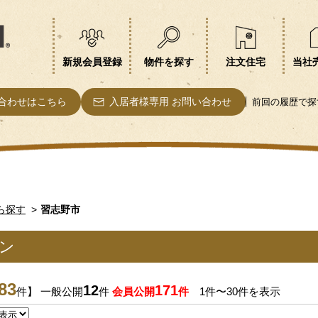
新規会員登録
物件を探す
注文住宅
当社
合わせはこちら
入居者様専用 お問い合わせ
前回の履歴で探
ら探す
習志野市
ン
83
12
171
件】 一般公開
件
会員公開
件
1件〜30件を表示