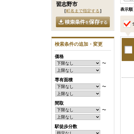
習志野市
表示順
［
町名まで指定する
］
検索条件の追加・変更
価格
〜
専有面積
〜
間取
〜
駅徒歩分数