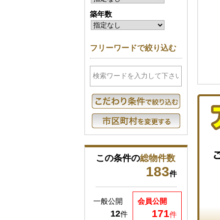
築年数
フリーワードで絞り込む
この条件の
総物件数
183
件
一般公開
会員公開
171
12
件
件