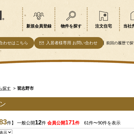
新規会員登録
物件を探す
注文住宅
当社
合わせはこちら
入居者様専用 お問い合わせ
前回の履歴で探
ら探す
習志野市
ン
83
12
171
件】 一般公開
件
会員公開
件
61件〜90件を表示