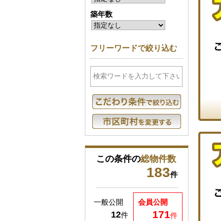
築年数
フリーワードで絞り込む
この条件の
総物件数
183
件
一般公開
会員公開
171
12
件
件