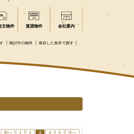
売主物件
賃貸物件
会社案内
す
検討中の物件
保存した条件で探す
前へ
1
2
3
4
5
次へ