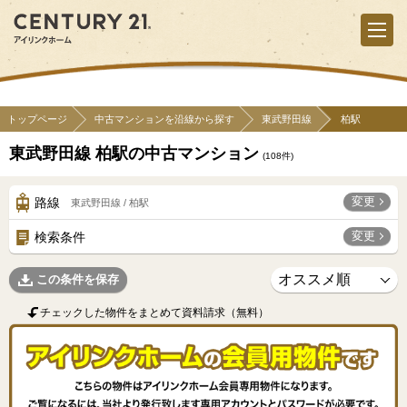
トップページ
中古マンションを沿線から探す
東武野田線
柏駅
東武野田線 柏駅の中古マンション
(
108
件)
変更
路線
東武野田線 / 柏駅
変更
検索条件
この条件を保存
チェックした物件をまとめて資料請求（無料）