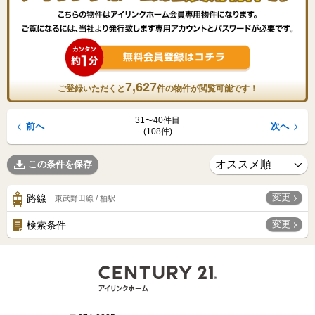
7,627
ご登録いただくと
件の物件が閲覧可能です！
31〜40件目
前へ
次へ
(108件)
この条件を保存
変更
路線
東武野田線 / 柏駅
変更
検索条件