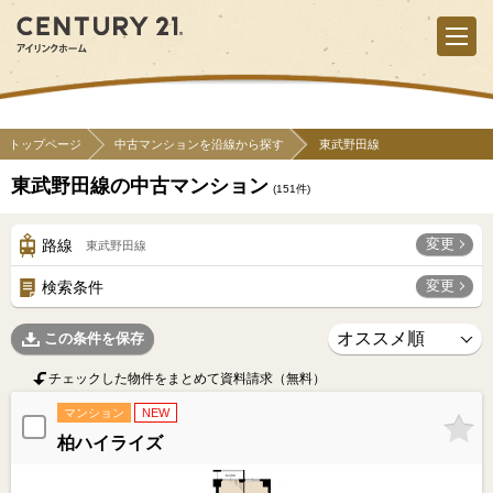
トップページ
中古マンションを沿線から探す
東武野田線
東武野田線の中古マンション
(
151
件)
変更
路線
東武野田線
変更
検索条件
この条件を保存
チェックした物件をまとめて資料請求（無料）
マンション
NEW
柏ハイライズ