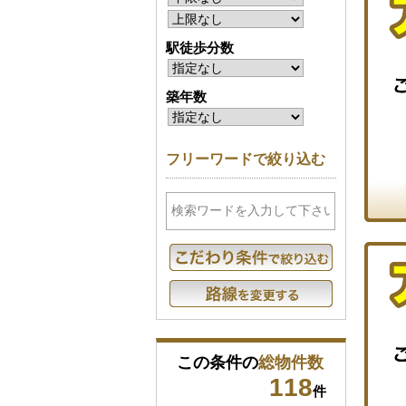
駅徒歩分数
築年数
フリーワードで絞り込む
この条件の
総物件数
118
件