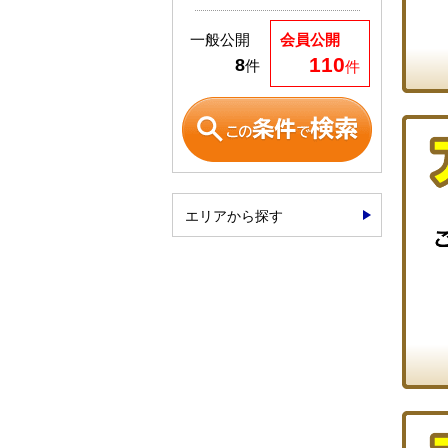
一般公開
会員公開
110
8
件
件
エリアから探す