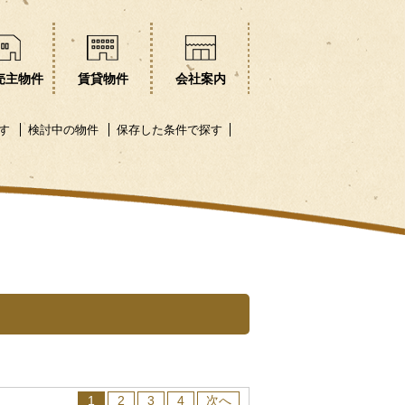
売主物件
賃貸物件
会社案内
す
検討中の物件
保存した条件で探す
1
2
3
4
次へ