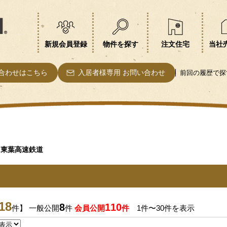
新規会員登録
物件を探す
注文住宅
当社
合わせはこちら
入居者様専用 お問い合わせ
前回の履歴で探
東葉高速鉄道
18
8
110
件】 一般公開
件
会員公開
件
1件〜30件を表示