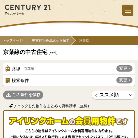
トップページ
中古住宅を沿線から探す
京葉線
京葉線の中古住宅
(
56
件)
変更
路線
京葉線
変更
検索条件
この条件を保存
チェックした物件をまとめて資料請求（無料）