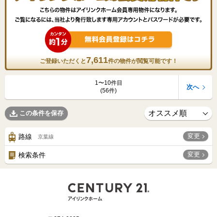
7,611
ご登録いただくと
件の物件が閲覧可能です！
1〜10件目
次へ
(56件)
この条件を保存
変更
路線
京葉線
変更
検索条件