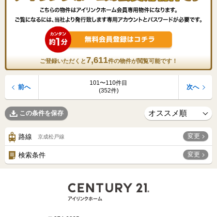
7,611
ご登録いただくと
件の物件が閲覧可能です！
101〜110件目
前へ
次へ
(352件)
この条件を保存
変更
路線
京成松戸線
変更
検索条件