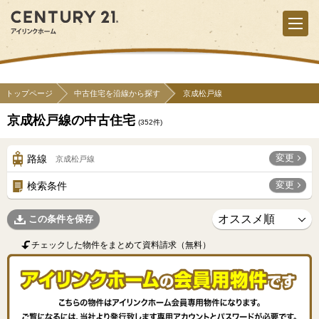
トップページ
中古住宅を沿線から探す
京成松戸線
京成松戸線の中古住宅
(
352
件)
変更
路線
京成松戸線
変更
検索条件
この条件を保存
チェックした物件をまとめて資料請求（無料）