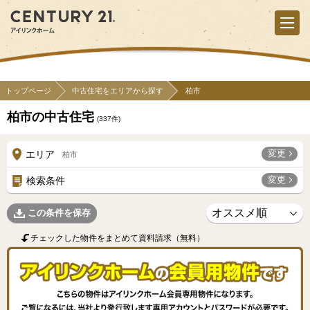
トップページ
中古住宅をエリアから探す
柏市
柏市の中古住宅
(
337
件)
変更
エリア
柏市
変更
検索条件
この条件を保存
チェックした物件をまとめて資料請求（無料）