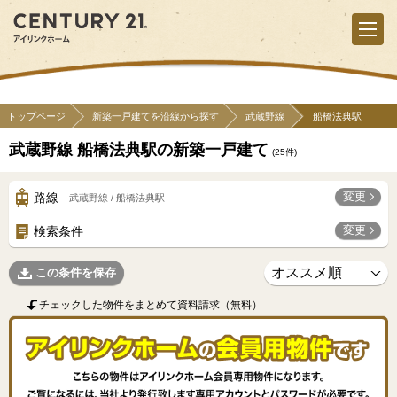
トップページ
新築一戸建てを沿線から探す
武蔵野線
船橋法典駅
武蔵野線 船橋法典駅の新築一戸建て
(
25
件)
変更
路線
武蔵野線 / 船橋法典駅
変更
検索条件
この条件を保存
チェックした物件をまとめて資料請求（無料）