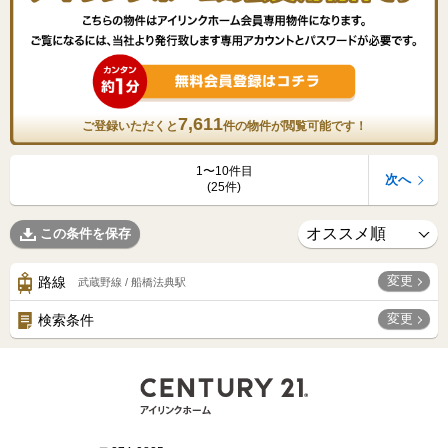
7,611
ご登録いただくと
件の物件が閲覧可能です！
1〜10件目
次へ
(25件)
この条件を保存
変更
路線
武蔵野線 / 船橋法典駅
変更
検索条件