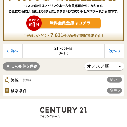
7,611
ご登録いただくと
件の物件が閲覧可能です！
21〜30件目
前へ
次へ
(47件)
この条件を保存
変更
路線
京葉線
変更
検索条件