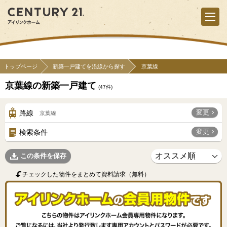
トップページ
新築一戸建てを沿線から探す
京葉線
京葉線の新築一戸建て
(
47
件)
変更
路線
京葉線
変更
検索条件
この条件を保存
チェックした物件をまとめて資料請求（無料）