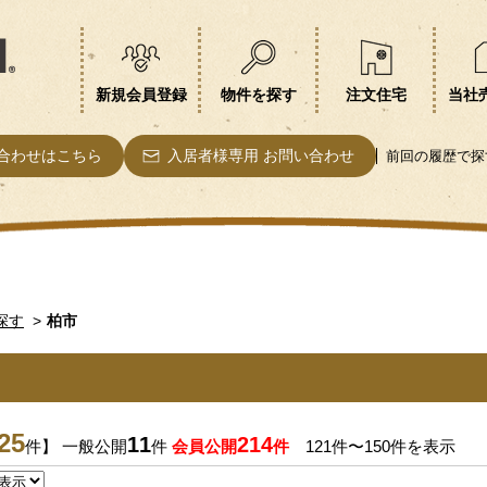
新規会員登録
物件を探す
注文住宅
当社
合わせはこちら
入居者様専用 お問い合わせ
前回の履歴で探
探す
柏市
25
11
214
件】 一般公開
件
会員公開
件
121件〜150件を表示