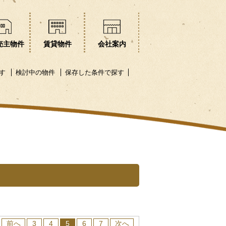
売主物件
賃貸物件
会社案内
す
検討中の物件
保存した条件で探す
前へ
3
4
5
6
7
次へ