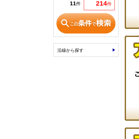
214
11
件
件
沿線から探す