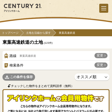
トップページ
土地を沿線から探す
東葉高速鉄道
東葉高速鉄道の土地
(
123
件)
変更
路線
東葉高速鉄道
変更
検索条件
この条件を保存
チェックした物件をまとめて資料請求（無料）