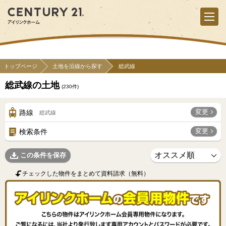
トップページ
土地を沿線から探す
総武線
総武線の土地
(
230
件)
変更
路線
総武線
変更
検索条件
この条件を保存
チェックした物件をまとめて資料請求（無料）