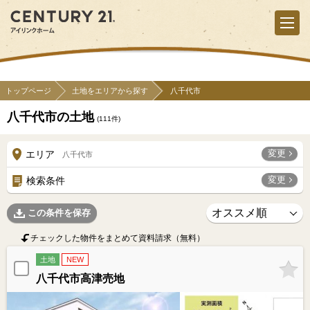
トップページ
土地をエリアから探す
八千代市
八千代市の土地
(
111
件)
変更
エリア
八千代市
変更
検索条件
この条件を保存
チェックした物件をまとめて資料請求（無料）
土地
NEW
八千代市高津売地