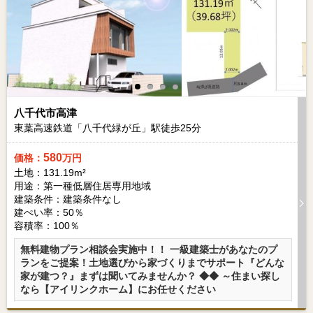
八千代市高津
東葉高速鉄道「八千代緑が丘」駅徒歩
25
分
580
価格：
万円
土地：131.19m²
用途：第一種低層住居専用地域
建築条件：
建築条件なし
建ぺい率：50％
容積率：100％
無料建物プラン相談会実施中！！ 一級建築士があなたのプ
ランをご提案！土地選びから家づくりまでサポート『どんな
家が建つ？』まずは聞いてみませんか？ ◆◆ ～住まい探し
なら【アイリンクホーム】にお任せください