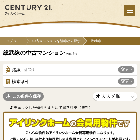
トップページ
中古マンションを沿線から探す
総武線
総武線の中古マンション
(
487
件)
変更
路線
総武線
変更
検索条件
この条件を保存
チェックした物件をまとめて資料請求（無料）