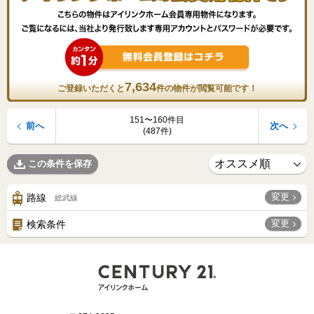
7,634
ご登録いただくと
件の物件が閲覧可能です！
151〜160件目
前へ
次へ
(487件)
この条件を保存
変更
路線
総武線
変更
検索条件