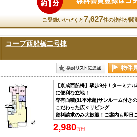
7,627
ご登録いただくと
件の物件が閲
コープ西船橋二号棟
【京成西船橋】駅歩9分！ターミナル
に便利な立地！
専有面積(81平米超)サンルーム付き
こだわった広々リビング
資料請求のみ大歓迎！ご案内も即日
2,980
万円
～住まい探しなら【アイリンクホー
地域に密着！船橋エリアの事なら当