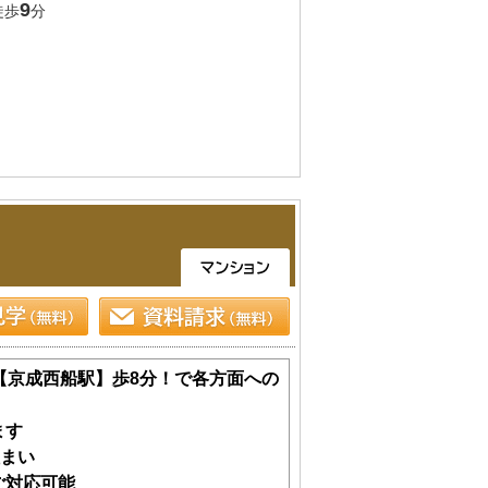
9
徒歩
分
象だと最大60万円助成
良好
合わせくださいませ）
【京成西船駅】歩8分！で各方面への
ます
住まい
ご対応可能