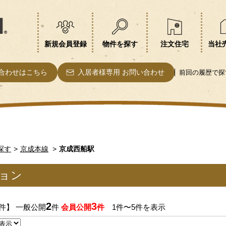
新規会員登録
物件を探す
注文住宅
当社
合わせはこちら
入居者様専用 お問い合わせ
前回の履歴で探
探す
京成本線
京成西船駅
ョン
2
3
件】 一般公開
件
会員公開
件
1件〜5件を表示