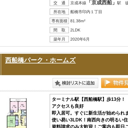
「京成西船」
交 通
京成本線
駅 
所在地
船橋市印内１丁目
新婚新生活支援事業キャンペーン！対
※詳細はお問合せください
専有面積
81.38m²
間 取
2LDK
～おすすめポイント～
築年月
2020年6月
●南東、最上階！日当り・通風・眺望
●室内丁寧にお使いです
●充実の設備と大容量の収納
西船橋パーク・ホームズ
●葛飾小・中学校歩8分
●コンビニ・ドラッグストア徒歩6分
□■□現地内覧ツアー開催中！！□■□
（※居住中に付、事前に必ずお問い
ターミナル駅【西船橋駅】歩13分！
《コース内容（所要時間）》
アクセスも良好
・サクッと内覧コース （30分～）
即入居可。すぐに新生活が始められ
・じっくり内覧コース （60分～）
使い易い3LDK！南西向きの明るい
・納得内覧コース （90分～）
資料請求のみ大歓迎！ご案内も即日