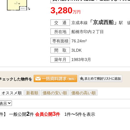
・まずは住宅ローン相談（30分～）
3,280
【資料請求無料、お電話でのお問い
万円
～住まい探しなら【アイリンクホー
地域に密着！船橋エリアの事なら当
「京成西船」
交 通
京成本線
駅 
ご連絡を心よりお待ちしております
所在地
船橋市印内２丁目
～おすすめポイント～
●新規フルリフォーム
専有面積
76.24m²
●水回り新規交換
間 取
3LDK
●二面バルコニー
築年月
1983年3月
●葛飾小・中学校歩8分
●周辺住環境の揃った好立地
チェックした物件を
□■□現地内覧ツアー開催中！！□■□
（※事前に必ずお問い合わせくださ
オススメ順
新着順
価格の安い順
価格の高い順
《コース内容（所要時間）》
・サクッと内覧コース （30分～
2
3
件】 一般公開
件
会員公開
件
1件〜5件を表示
・じっくり内覧コース （60分～
・納得内覧コース （90分～