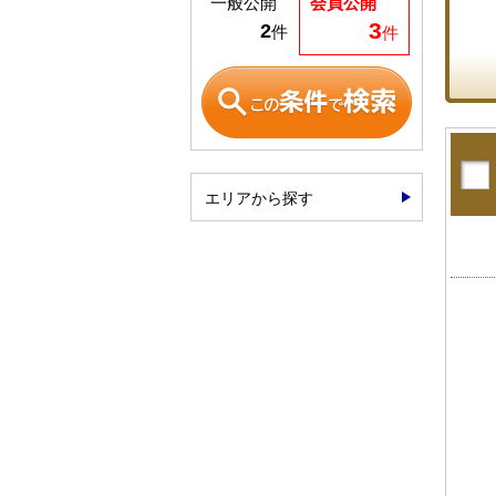
一般公開
会員公開
3
2
件
件
エリアから探す