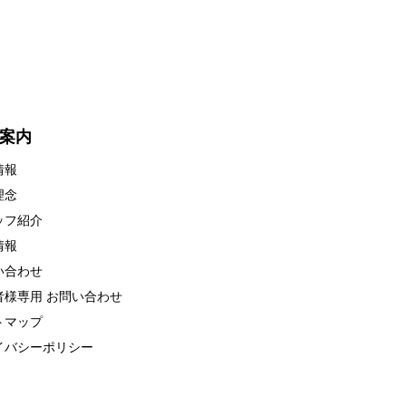
分～）
合わせ無料】
す！！
ちしております！！
ださい。
！
案内
情報
理念
ッフ紹介
情報
い合わせ
者様専用 お問い合わせ
トマップ
イバシーポリシー