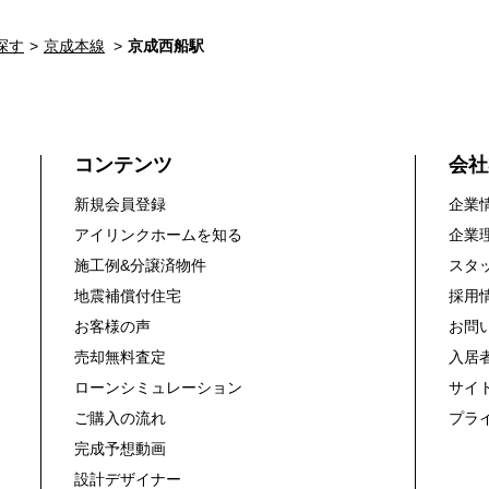
・まずは住宅ローン相談から （30
【資料請求無料、お電話でのお問い
探す
京成本線
京成西船駅
お日にち：時間帯のご指定が可能で
平日やお仕事前・後のご内覧もお待
ご希望の日程、お時間をお知らせく
ご連絡を心よりお待ちしております
コンテンツ
会社
新規会員登録
企業
アイリンクホームを知る
企業
施工例&分譲済物件
スタ
地震補償付住宅
採用
お客様の声
お問
売却無料査定
入居
ローンシミュレーション
サイ
ご購入の流れ
プラ
完成予想動画
設計デザイナー