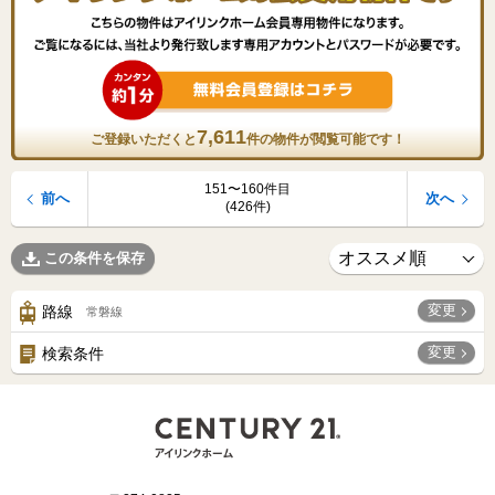
7,611
ご登録いただくと
件の物件が閲覧可能です！
151〜160件目
前へ
次へ
(426件)
この条件を保存
変更
路線
常磐線
変更
検索条件