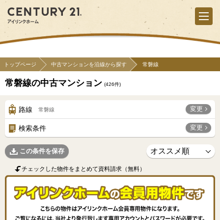
トップページ
中古マンションを沿線から探す
常磐線
常磐線の中古マンション
(
426
件)
変更
路線
常磐線
変更
検索条件
この条件を保存
チェックした物件をまとめて資料請求（無料）