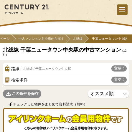
ページ
中古マンションを沿線から探す
北総線
千葉ニュータウン中央駅
北総線 千葉ニュータウン中央駅の中古マンション
(
12
件)
変更
路線
北総線 / 千葉ニュータウン中央駅
変更
検索条件
この条件を保存
チェックした物件をまとめて資料請求（無料）