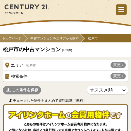
トップページ
中古マンションをエリアから探す
松戸市
松戸市の中古マンション
(
463
件)
変更
エリア
松戸市
変更
検索条件
この条件を保存
チェックした物件をまとめて資料請求（無料）