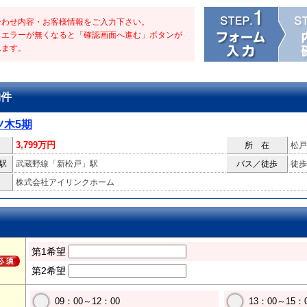
合わせ内容・お客様情報をご入力下さい。
・エラーが無くなると「確認画面へ進む」ボタンが
れます。
物件
ツ木5期
3,799万円
所 在
松戸
駅
武蔵野線「新松戸」駅
バス／徒歩
徒歩
株式会社アイリンクホーム
第1希望
第2希望
09：00～12：00
13：00～15：