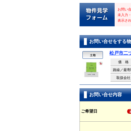
お問い
未入力
表示さ
お問い合せをする
松戸市二
価 格
路線／最寄
取扱会社
お問い合せ内容
ご希望日