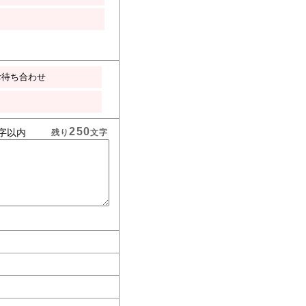
お待ち合わせ
250
字以内
残り
文字