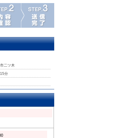
市二ツ木
15分
00